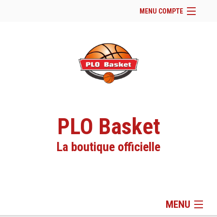
MENU COMPTE
Accueil
Site Web du club
Facebook
Se connecter
Panier (
vide
)
PLO Basket
La boutique officielle
MENU