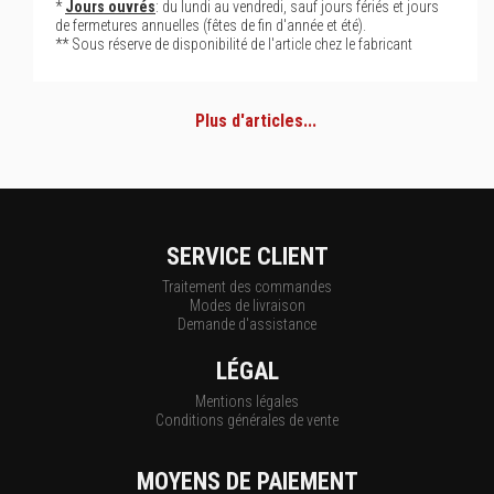
*
Jours ouvrés
: du lundi au vendredi, sauf jours fériés et jours
de fermetures annuelles (fêtes de fin d'année et été).
** Sous réserve de disponibilité de l'article chez le fabricant
Plus d'articles...
SERVICE CLIENT
Traitement des commandes
Modes de livraison
Demande d'assistance
LÉGAL
Mentions légales
Conditions générales de vente
MOYENS DE PAIEMENT