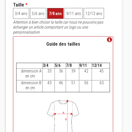
Taille
*
3/4 ans
5/6 ans
7/8 ans
9/11 ans
12/13 ans
Attention à bien choisir la taille car nous ne pouvons pas
échanger un article comportant un logo ou une
personnalisation
Guide des tailles
3/4
5/6
7/8
9/11
12/14
dimension A
33
36
39
42
45
en cm
dimension B
43
46
51
56
63
en cm