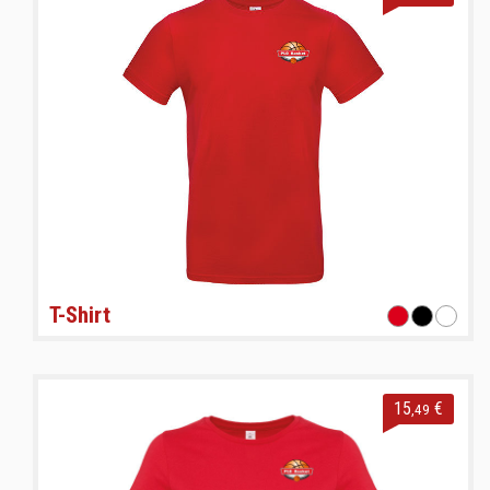
T-Shirt
15
€
,49