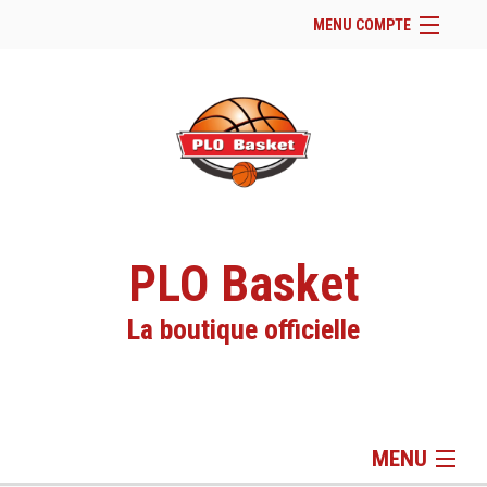
MENU COMPTE
Accueil
Site Web du club
Facebook
Se connecter
Panier (
vide
)
PLO Basket
La boutique officielle
MENU