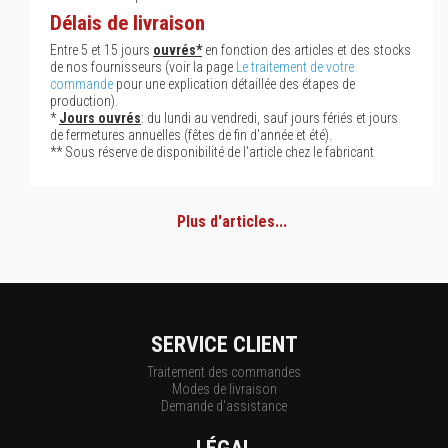
Délais de livraison
Entre 5 et 15 jours
ouvrés*
en fonction des articles et des stocks
de nos fournisseurs (voir la page
Le traitement de votre
commande
pour une explication détaillée des étapes de
production).
*
Jours ouvrés
: du lundi au vendredi, sauf jours fériés et jours
de fermetures annuelles (fêtes de fin d'année et été).
** Sous réserve de disponibilité de l'article chez le fabricant
Plus d'articles...
SERVICE CLIENT
Traitement des commandes
Modes de livraison
Demande d'assistance