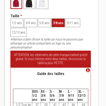
Taille
*
1/2 ans
3/4 ans
5/6 ans
7/8 ans
9/11 ans
12/13 ans
Attention à bien choisir la taille car nous ne pouvons pas
échanger un article comportant un logo ou une
personnalisation
ATTENTION, les vêtements de cette marque taillent plutôt
grand. Si vous hésitez entre deux tailles, choisissez la
taille la plus PETITE.
Guide des tailles
XXS -
XS -
S -
M -
L -
XL -
1/2
3/4
5/6
7/8
9/11
12/13
ans
ans
ans
ans
ans
ans
1/2 Tour de
37
39
41
43
46
49