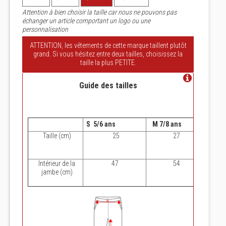
Attention à bien choisir la taille car nous ne pouvons pas
échanger un article comportant un logo ou une
personnalisation
ATTENTION, les vêtements de cette marque taillent plutôt
grand. Si vous hésitez entre deux tailles, choisissez la
taille la plus PETITE.
Guide des tailles
S 5/6 ans
M 7/8 ans
L 9/1
Taille (cm)
25
27
Intérieur de la
47
54
jambe (cm)