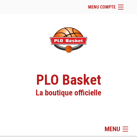
MENU COMPTE
Accueil
Site Web du club
Facebook
Se connecter
Panier (
vide
)
PLO Basket
La boutique officielle
MENU